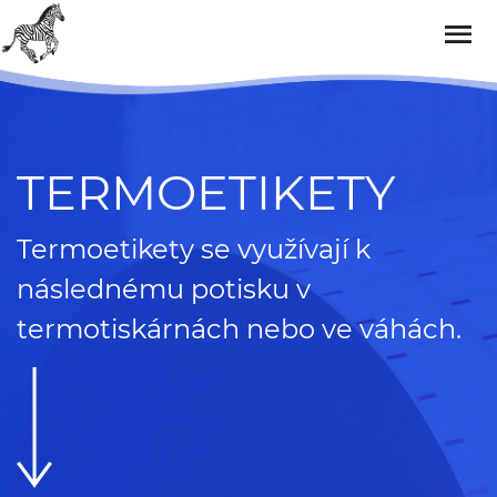
ZEBRA, S.R.O.
TERMOETIKETY
Termoetikety se využívají k
následnému potisku v
termotiskárnách nebo ve váhách.